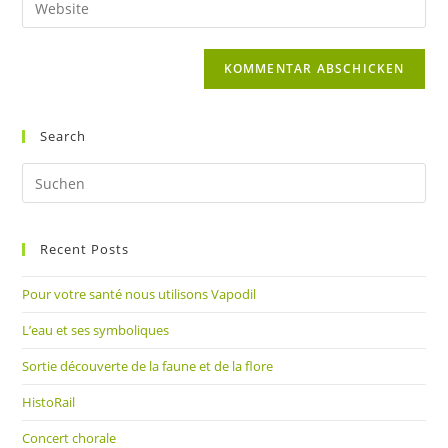
zum
Mail-
deine
Kommentieren
Adresse
Website-
ein
zum
URL
Kommentieren
ein
ein
(optional)
Search
Pre
Es
to
Recent Posts
clo
the
Pour votre santé nous utilisons Vapodil
sea
pan
L’eau et ses symboliques
Sortie découverte de la faune et de la flore
HistoRail
Concert chorale