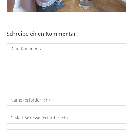
Schreibe einen Kommentar
Kommentar
Gib
deinen
Namen
Gib
oder
deine
Benutzernamen
E-
Gib