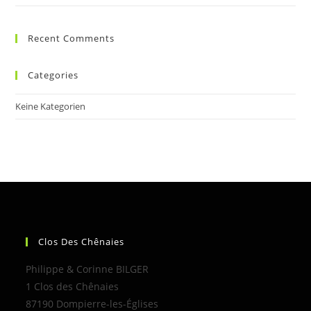
Recent Comments
Categories
Keine Kategorien
Clos Des Chênaies
Philippe & Corinne BILGER
1 Clos des Chênaies
87190 Dompierre-les-Églises