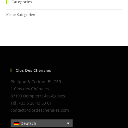
Categories
Keine Kategorien
Clos Des Chênaies
Philippe & Corinne BILGER
1 Clos des Chênaies
87190 Dompierre-les-Églises
Tél. +33 6 28 43 53 61
contact@closdeschenaies.com
Deutsch