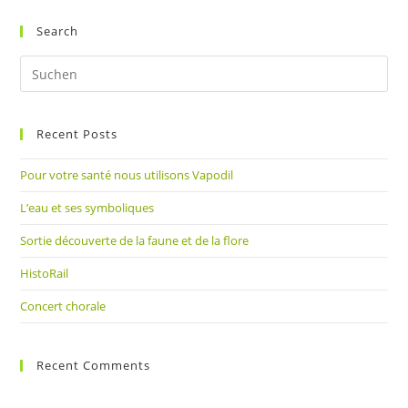
ein
(optional)
Search
Pre
Es
to
Recent Posts
clo
the
Pour votre santé nous utilisons Vapodil
sea
pan
L’eau et ses symboliques
Sortie découverte de la faune et de la flore
HistoRail
Concert chorale
Recent Comments