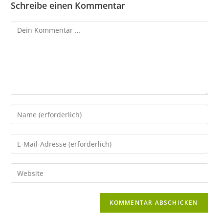
Schreibe einen Kommentar
Kommentar
Gib
deinen
Namen
Gib
oder
deine
Benutzernamen
E-
Gib
zum
Mail-
deine
Kommentieren
Adresse
Website-
ein
zum
URL
Kommentieren
ein