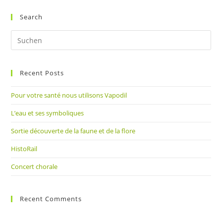
ein
(optional)
Search
Pre
Es
to
Recent Posts
clo
the
Pour votre santé nous utilisons Vapodil
sea
pan
L’eau et ses symboliques
Sortie découverte de la faune et de la flore
HistoRail
Concert chorale
Recent Comments