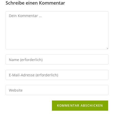
Schreibe einen Kommentar
Kommentar
Gib
deinen
Namen
Gib
oder
deine
Benutzernamen
E-
Gib
zum
Mail-
deine
Kommentieren
Adresse
Website-
ein
zum
URL
Kommentieren
ein