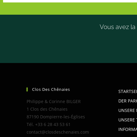
Vous avez la 
Clos Des Chênaies
STARTSE
DER PAR
Philippe & Corinne BILGER
1 Clos des Chênaies
UNSERE 
87190 Dompierre-les-Églises
UNSERE 
Tél. +33 6 28 43 53 61
INFORM
contact@closdeschenaies.com