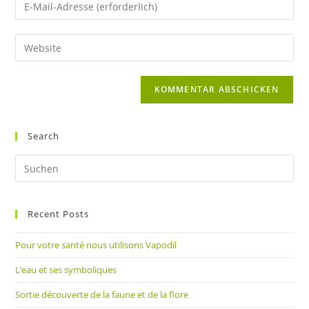
Gib
oder
deine
Benutzernamen
E-
Gib
zum
Mail-
deine
Kommentieren
Adresse
Website-
ein
zum
URL
Kommentieren
ein
ein
(optional)
Search
Pre
Es
to
Recent Posts
clo
the
Pour votre santé nous utilisons Vapodil
sea
pan
L’eau et ses symboliques
Sortie découverte de la faune et de la flore