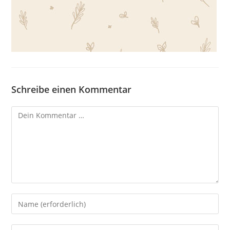
Schreibe einen Kommentar
Kommentar
Gib
deinen
Namen