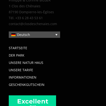
Philippe & Corinne BILGER
1 Clos des Chênaies
87190 Dompierre-les-Églises
Tél. +33 6 28 43 53 61
contact@closdeschenaies.com
Deutsch
STARTSEITE
DER PARK
UNSERE NATUR HAUS
UNSERE TARIFE
INFORMATIONEN
GESCHENKGUTSCHEIN