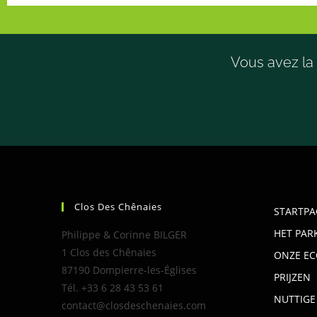
Vous avez la 
Clos Des Chênaies
STARTPA
HET PAR
Philippe & Corinne BILGER
1 Clos des Chênaies
ONZE EC
87190 Dompierre-les-Églises
PRIJZEN
Tél. +33 6 28 43 53 61
NUTTIGE
contact@closdeschenaies.com