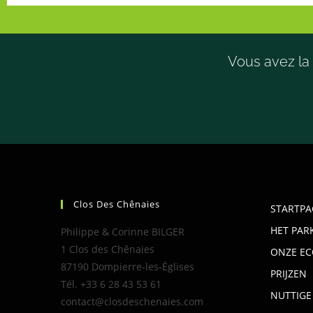
Vous avez la 
Clos Des Chênaies
STARTPA
HET PAR
Philippe & Corinne BILGER
1 Clos des Chênaies
ONZE EC
87190 Dompierre-les-Églises
PRIJZEN
Tél. +33 6 28 43 53 61
NUTTIGE
contact@closdeschenaies.com