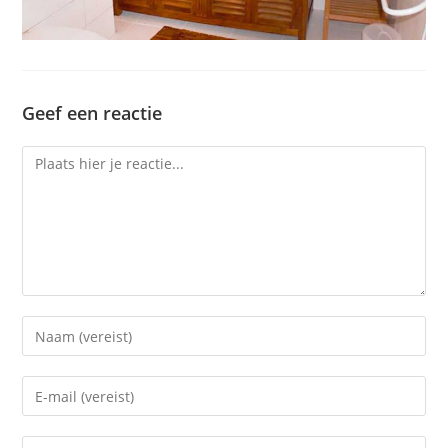
Geef een reactie
Reactie
Voer
je
naam
Voer
of
je
gebruikersnaam
e-
Voer