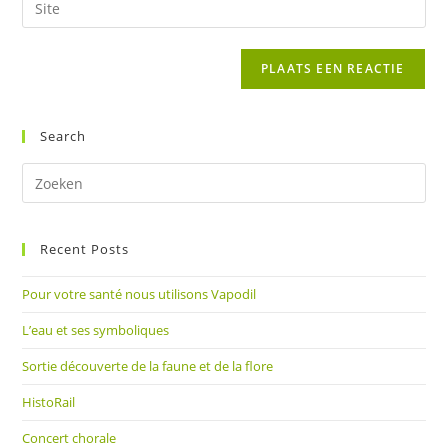
in
mail
je
om
in
site
te
om
URL
reageren
te
in
kunnen
(optioneel)
Search
reageren
Dr
op
Es
Recent Posts
om
het
Pour votre santé nous utilisons Vapodil
zoe
te
L’eau et ses symboliques
slu
Sortie découverte de la faune et de la flore
HistoRail
Concert chorale