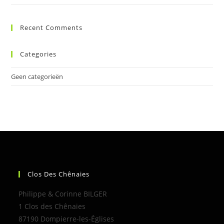
Recent Comments
Categories
Geen categorieën
Clos Des Chênaies
Philippe & Corinne BILGER
1 Clos des Chênaies
87190 Dompierre-les-Églises