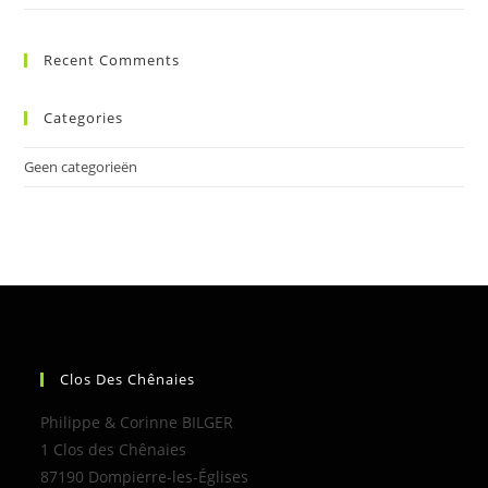
Recent Comments
Categories
Geen categorieën
Clos Des Chênaies
Philippe & Corinne BILGER
1 Clos des Chênaies
87190 Dompierre-les-Églises