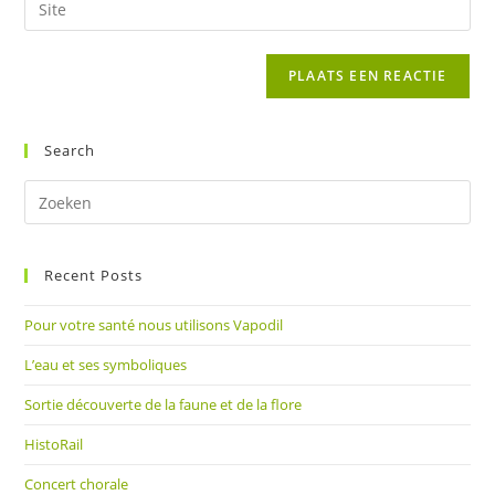
in
mail
je
om
in
site
te
om
URL
reageren
te
in
kunnen
(optioneel)
Search
reageren
Dr
op
Es
Recent Posts
om
het
Pour votre santé nous utilisons Vapodil
zoe
te
L’eau et ses symboliques
slu
Sortie découverte de la faune et de la flore
HistoRail
Concert chorale