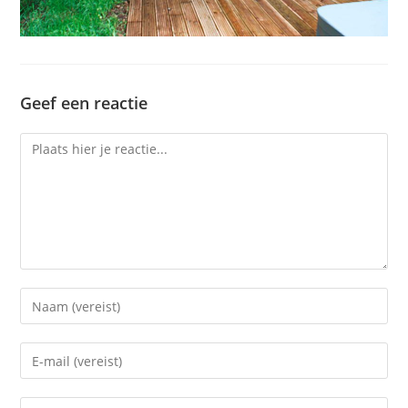
Geef een reactie
Reactie
Voer
je
naam
Voer
of
je
gebruikersnaam
e-
Voer