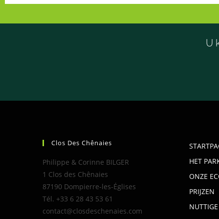
U k
Clos Des Chênaies
STARTPA
HET PAR
Philippe & Corinne BILGER
1 Clos des Chênaies
ONZE EC
87190 Dompierre-les-Églises
PRIJZEN
Tél. +33 6 28 43 53 61
NUTTIGE
contact@closdeschenaies.com