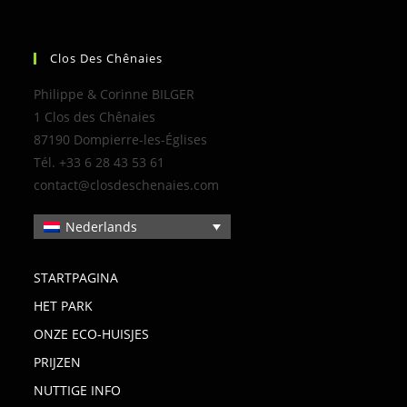
Clos Des Chênaies
Philippe & Corinne BILGER
1 Clos des Chênaies
87190 Dompierre-les-Églises
Tél. +33 6 28 43 53 61
contact@closdeschenaies.com
Nederlands
STARTPAGINA
HET PARK
ONZE ECO-HUISJES
PRIJZEN
NUTTIGE INFO