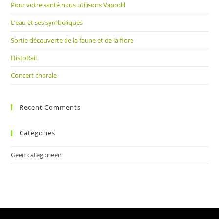
Pour votre santé nous utilisons Vapodil
zoe
te
L’eau et ses symboliques
slu
Sortie découverte de la faune et de la flore
HistoRail
Concert chorale
Recent Comments
Categories
Geen categorieën