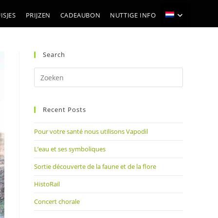
ISJES
PRIJZEN
CADEAUBON
NUTTIGE INFO
Search
Druk
op
Escape
Recent Posts
om
het
Pour votre santé nous utilisons Vapodil
zoekpanee
te
L’eau et ses symboliques
sluiten.
Sortie découverte de la faune et de la flore
HistoRail
Concert chorale