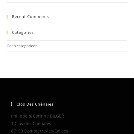
Recent Comments
Categories
Geen categorieën
Clos Des Chênaies
Philippe & Corinne BILGER
1 Clos des Chênaies
87190 Dompierre-les-Églises