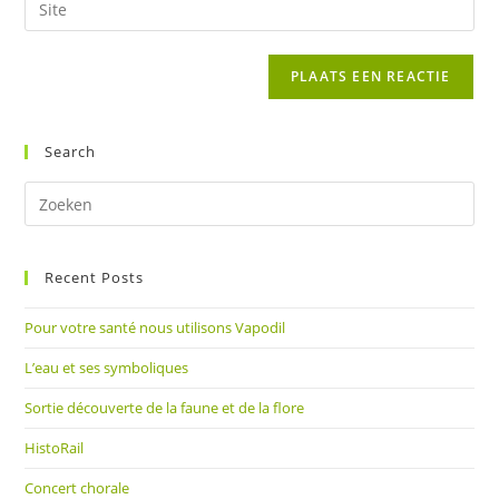
in
mail
je
om
in
site
te
om
URL
reageren
te
in
kunnen
(optioneel)
Search
reageren
Dr
op
Es
Recent Posts
om
het
Pour votre santé nous utilisons Vapodil
zoe
te
L’eau et ses symboliques
slu
Sortie découverte de la faune et de la flore
HistoRail
Concert chorale