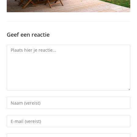
Geef een reactie
Reactie
Voer
je
naam
Voer
of
je
gebruikersnaam
e-
Voer