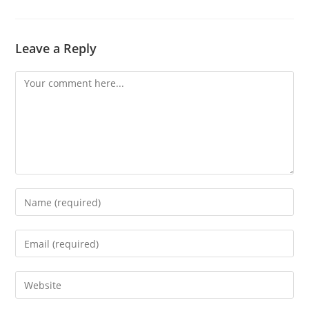
Leave a Reply
Comment
Enter
your
name
Enter
or
your
username
email
Enter
to
address
your
comment
to