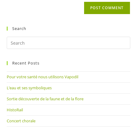
website
comment
URL
(optional)
Search
Pre
Es
to
Recent Posts
clo
the
Pour votre santé nous utilisons Vapodil
sea
pan
L’eau et ses symboliques
Sortie découverte de la faune et de la flore
HistoRail
Concert chorale