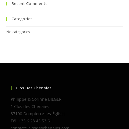
Recent Comments
Categories
No categories
Clos Des Chênaies
Philippe & Corinne BILGER
1 Clos des Chênaies
87190 Dompierre-les-Églises
Tél. +33 6 28 43 53 61
contact@closdeschenaies.com